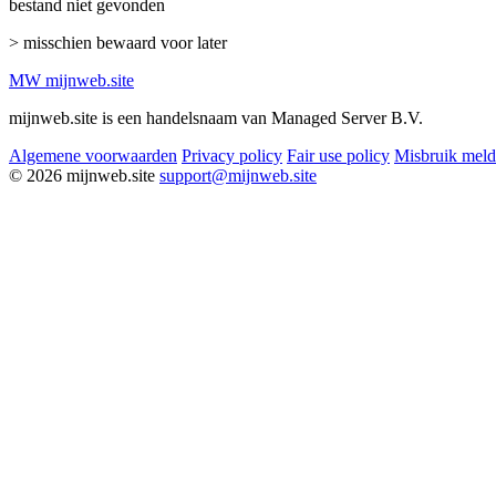
bestand niet gevonden
> misschien bewaard voor later
MW
mijnweb
.site
mijnweb.site is een handelsnaam van Managed Server B.V.
Algemene voorwaarden
Privacy policy
Fair use policy
Misbruik mel
© 2026 mijnweb.site
support@mijnweb.site