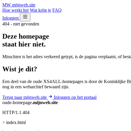
MW
mijnweb
.site
Hoe werkt het
Wat krijg je
FAQ
Inloggen
404 - niet gevonden
Deze homepage
staat hier niet.
Misschien is het adres verkeerd getypt, is de pagina verplaatst, of be
Wist je dit?
Een deel van de oude XS4ALL-homepages is door de Koninklijke Bib
nog in een webarchief bewaard zijn.
Terug naar mijnweb.site
Inloggen op het portaal
oude-homepage
.mijnweb.site
HTTP/1.1 404
> index.html