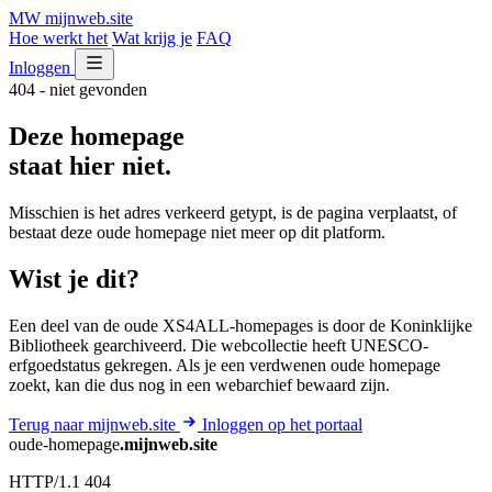
MW
mijnweb
.site
Hoe werkt het
Wat krijg je
FAQ
Inloggen
404 - niet gevonden
Deze homepage
staat hier niet.
Misschien is het adres verkeerd getypt, is de pagina verplaatst, of
bestaat deze oude homepage niet meer op dit platform.
Wist je dit?
Een deel van de oude XS4ALL-homepages is door de Koninklijke
Bibliotheek gearchiveerd. Die webcollectie heeft UNESCO-
erfgoedstatus gekregen. Als je een verdwenen oude homepage
zoekt, kan die dus nog in een webarchief bewaard zijn.
Terug naar mijnweb.site
Inloggen op het portaal
oude-homepage
.mijnweb.site
HTTP/1.1 404