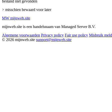
bestand niet gevonden
> misschien bewaard voor later
MW
mijnweb
.site
mijnweb.site is een handelsnaam van Managed Server B.V.
Algemene voorwaarden
Privacy policy
Fair use policy
Misbruik mel
© 2026 mijnweb.site
support@mijnweb.site