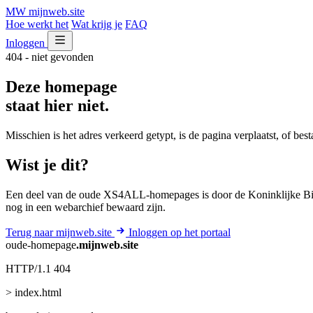
MW
mijnweb
.site
Hoe werkt het
Wat krijg je
FAQ
Inloggen
404 - niet gevonden
Deze homepage
staat hier niet.
Misschien is het adres verkeerd getypt, is de pagina verplaatst, of be
Wist je dit?
Een deel van de oude XS4ALL-homepages is door de Koninklijke Bib
nog in een webarchief bewaard zijn.
Terug naar mijnweb.site
Inloggen op het portaal
oude-homepage
.mijnweb.site
HTTP/1.1 404
> index.html