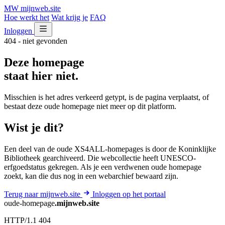
MW
mijnweb
.site
Hoe werkt het
Wat krijg je
FAQ
Inloggen
404 - niet gevonden
Deze homepage
staat hier niet.
Misschien is het adres verkeerd getypt, is de pagina verplaatst, of
bestaat deze oude homepage niet meer op dit platform.
Wist je dit?
Een deel van de oude XS4ALL-homepages is door de Koninklijke
Bibliotheek gearchiveerd. Die webcollectie heeft UNESCO-
erfgoedstatus gekregen. Als je een verdwenen oude homepage
zoekt, kan die dus nog in een webarchief bewaard zijn.
Terug naar mijnweb.site
Inloggen op het portaal
oude-homepage
.mijnweb.site
HTTP/1.1 404