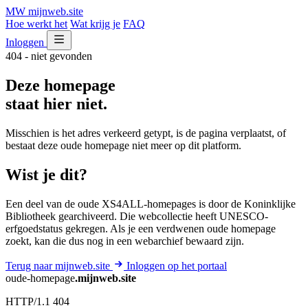
MW
mijnweb
.site
Hoe werkt het
Wat krijg je
FAQ
Inloggen
404 - niet gevonden
Deze homepage
staat hier niet.
Misschien is het adres verkeerd getypt, is de pagina verplaatst, of
bestaat deze oude homepage niet meer op dit platform.
Wist je dit?
Een deel van de oude XS4ALL-homepages is door de Koninklijke
Bibliotheek gearchiveerd. Die webcollectie heeft UNESCO-
erfgoedstatus gekregen. Als je een verdwenen oude homepage
zoekt, kan die dus nog in een webarchief bewaard zijn.
Terug naar mijnweb.site
Inloggen op het portaal
oude-homepage
.mijnweb.site
HTTP/1.1 404