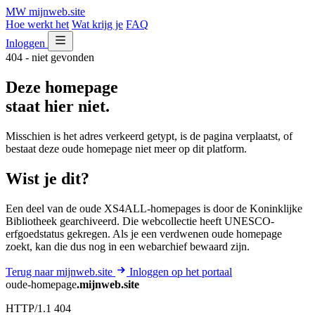
MW
mijnweb
.site
Hoe werkt het
Wat krijg je
FAQ
Inloggen
404 - niet gevonden
Deze homepage
staat hier niet.
Misschien is het adres verkeerd getypt, is de pagina verplaatst, of
bestaat deze oude homepage niet meer op dit platform.
Wist je dit?
Een deel van de oude XS4ALL-homepages is door de Koninklijke
Bibliotheek gearchiveerd. Die webcollectie heeft UNESCO-
erfgoedstatus gekregen. Als je een verdwenen oude homepage
zoekt, kan die dus nog in een webarchief bewaard zijn.
Terug naar mijnweb.site
Inloggen op het portaal
oude-homepage
.mijnweb.site
HTTP/1.1 404